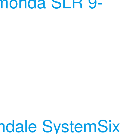
monda SLR 9-
dale SystemSix