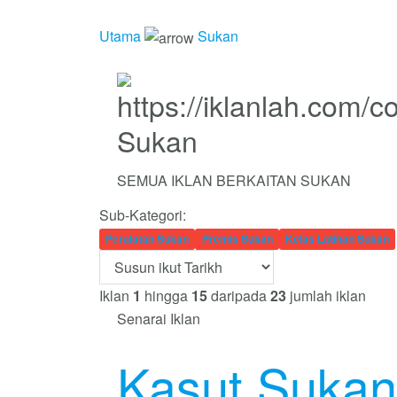
Utama
Sukan
Sukan
SEMUA IKLAN BERKAITAN SUKAN
Sub-Kategori:
Peralatan Sukan
Premis Sukan
Kelas Latihan Sukan
Iklan
1
hingga
15
daripada
23
jumlah iklan
Senarai Iklan
Kasut Sukan