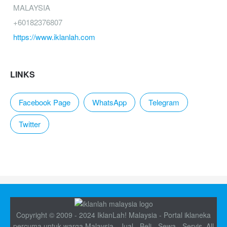
MALAYSIA
+60182376807
https://www.iklanlah.com
LINKS
Facebook Page
WhatsApp
Telegram
Twitter
Copyright © 2009 - 2024 IklanLah! Malaysia - Portal iklaneka
percuma untuk warga Malaysia - Jual - Beli - Sewa - Servis. All