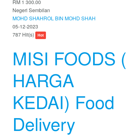
RM 1 300.00
Negeri Sembilan
MOHD SHAHROL BIN MOHD SHAH
05-12-2023
787 Hit(s)
Hot
MISI FOODS (
HARGA
KEDAI) Food
Delivery