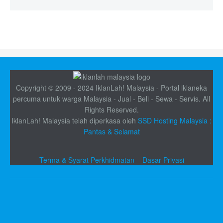
Copyright © 2009 - 2024 IklanLah! Malaysia - Portal iklaneka
percuma untuk warga Malaysia - Jual - Beli - Sewa - Servis. All
Rights Reserved.
IklanLah! Malaysia telah diperkasa oleh
SSD Hosting Malaysia :
Pantas & Selamat
Terma & Syarat Perkhidmatan
Dasar Privasi