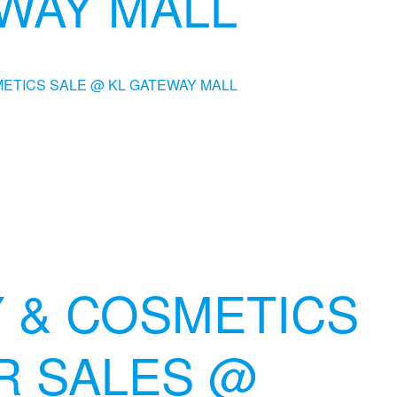
WAY MALL
 & COSMETICS
R SALES @