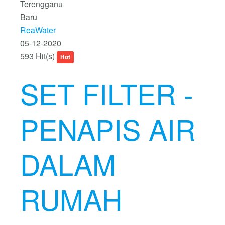
Terengganu
Baru
ReaWater
05-12-2020
593 Hit(s)
Hot
SET FILTER -
PENAPIS AIR
DALAM
RUMAH