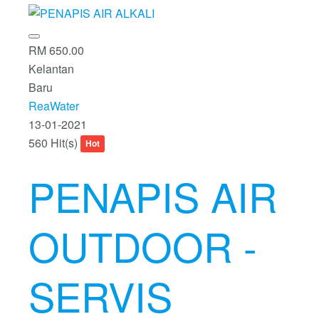
RM 650.00
Kelantan
Baru
ReaWater
13-01-2021
560 Hit(s)
Hot
PENAPIS AIR
OUTDOOR -
SERVIS