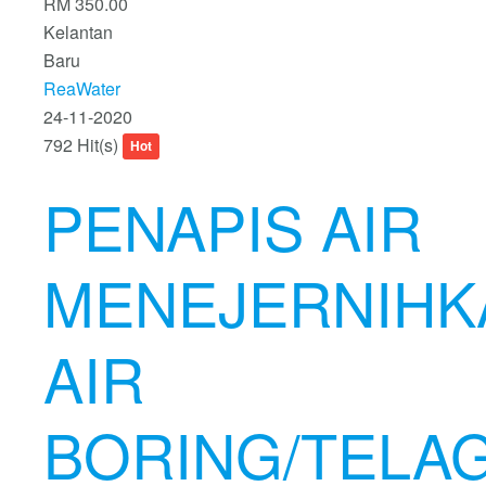
RM 350.00
Kelantan
Baru
ReaWater
24-11-2020
792 Hit(s)
Hot
PENAPIS AIR
MENEJERNIHK
AIR
BORING/TELA