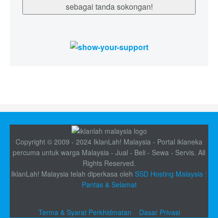
sebagai tanda sokongan!
Copyright © 2009 - 2024 IklanLah! Malaysia - Portal iklaneka
percuma untuk warga Malaysia - Jual - Beli - Sewa - Servis. All
Rights Reserved.
IklanLah! Malaysia telah diperkasa oleh
SSD Hosting Malaysia :
Pantas & Selamat
Terma & Syarat Perkhidmatan
Dasar Privasi