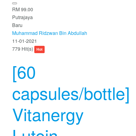
RM 99.00
Putrajaya
Baru
Muhammad Ridzwan Bin Abdullah
11-01-2021
779 Hit(s)
Hot
[60
capsules/bottle]
Vitanergy
Lutein