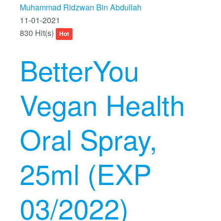
Muhammad Ridzwan Bin Abdullah
11-01-2021
830 Hit(s)
Hot
BetterYou
Vegan Health
Oral Spray,
25ml (EXP
03/2022)