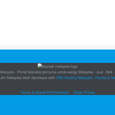
alaysia - Portal iklaneka percuma untuk warga Malaysia - Jual - Beli -
Lah! Malaysia telah diperkasa oleh
SSD Hosting Malaysia : Pantas & S
Terma & Syarat Perkhidmatan
Dasar Privasi