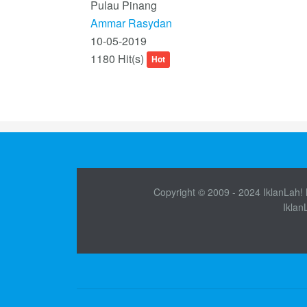
Pulau Pinang
Ammar Rasydan
10-05-2019
1180 Hit(s)
Hot
Copyright © 2009 - 2024 IklanLah! M
Iklan