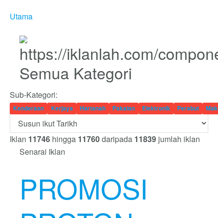
Utama
Semua Kategori
Sub-Kategori:
Kenderaan
Kerjaya
Hartanah
Pakaian
Elektronik
Perabut
Mak
Iklan
11746
hingga
11760
daripada
11839
jumlah iklan
Senarai Iklan
PROMOSI