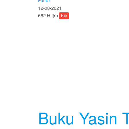
Fairuz
12-08-2021
682 Hit(s)
Hot
Buku Yasin T