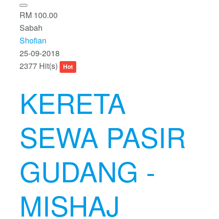
RM 100.00
Sabah
Shofian
25-09-2018
2377 Hit(s)
Hot
KERETA
SEWA PASIR
GUDANG -
MISHAJ