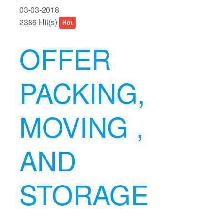
03-03-2018
2386 Hit(s)
Hot
OFFER
PACKING,
MOVING ,
AND
STORAGE