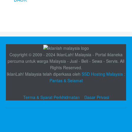
Copyright © 2009 - 2024 IklanLah! Malaysia - Portal iklaneka
percuma untuk warga Malaysia - Jual - Beli - Sewa - Servis. All
Rights Reserved.
IklanLah! Malaysia telah diperkasa oleh
SSD Hosting Malaysia :
Pantas & Selamat
Terma & Syarat Perkhidmatan
Dasar Privasi