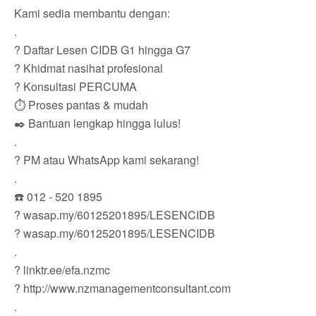
Kami sedia membantu dengan:
.
? Daftar Lesen CIDB G1 hingga G7
? Khidmat nasihat profesional
? Konsultasi PERCUMA
⏱️ Proses pantas & mudah
✒️ Bantuan lengkap hingga lulus!
.
? PM atau WhatsApp kami sekarang!
.
☎️ 012 - 520 1895
? wasap.my/60125201895/LESENCIDB
? wasap.my/60125201895/LESENCIDB
.
? linktr.ee/efa.nzmc
? http://www.nzmanagementconsultant.com
.