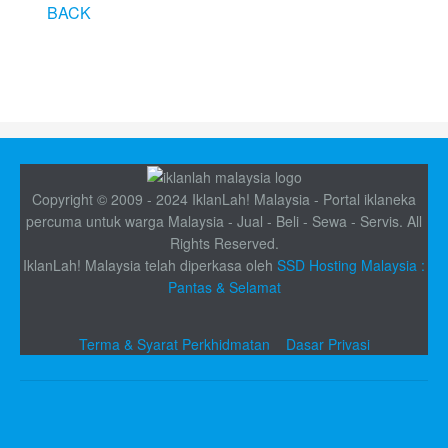
BACK
Copyright © 2009 - 2024 IklanLah! Malaysia - Portal iklaneka
percuma untuk warga Malaysia - Jual - Beli - Sewa - Servis. All
Rights Reserved.
IklanLah! Malaysia telah diperkasa oleh
SSD Hosting Malaysia :
Pantas & Selamat
Terma & Syarat Perkhidmatan
Dasar Privasi