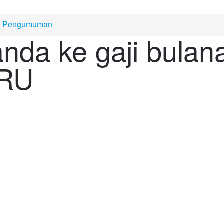
in Pengumuman
nda ke gaji bulan
RU