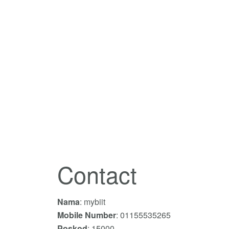
Contact
Nama
: mybiit
Mobile Number
: 01155535265
Poskod
: 15000