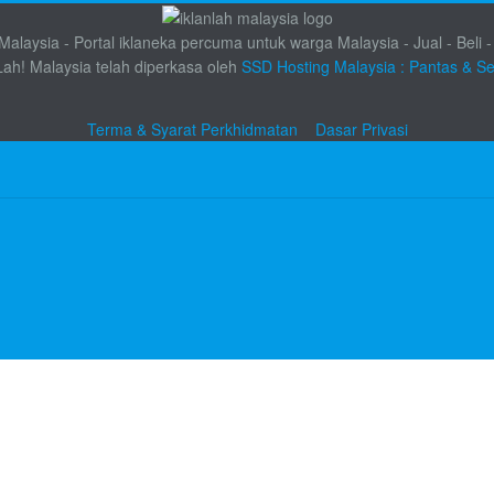
alaysia - Portal iklaneka percuma untuk warga Malaysia - Jual - Beli -
Lah! Malaysia telah diperkasa oleh
SSD Hosting Malaysia : Pantas & S
Terma & Syarat Perkhidmatan
Dasar Privasi