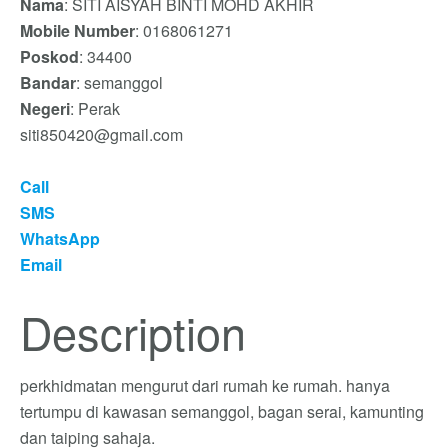
Nama
: SITI AISYAH BINTI MOHD AKHIR
Mobile Number
: 0168061271
Poskod
: 34400
Bandar
: semanggol
Negeri
: Perak
siti850420@gmail.com
Call
SMS
WhatsApp
Email
Description
perkhidmatan mengurut dari rumah ke rumah. hanya
tertumpu di kawasan semanggol, bagan serai, kamunting
dan taiping sahaja.