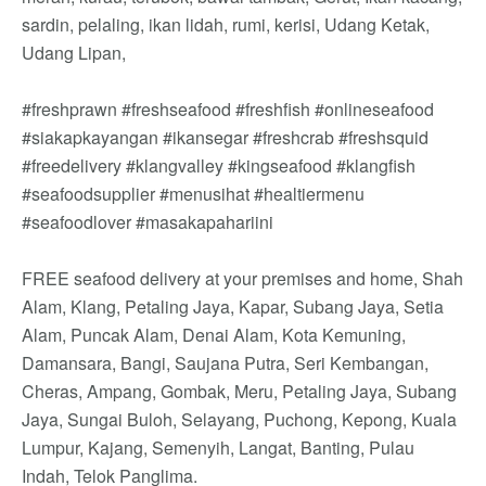
sardin, pelaling, ikan lidah, rumi, kerisi, Udang Ketak,
Udang Lipan,
#freshprawn #freshseafood #freshfish #onlineseafood
#siakapkayangan #ikansegar #freshcrab #freshsquid
#freedelivery #klangvalley #kingseafood #klangfish
#seafoodsupplier #menusihat #healtiermenu
#seafoodlover #masakapahariini
FREE seafood delivery at your premises and home, Shah
Alam, Klang, Petaling Jaya, Kapar, Subang Jaya, Setia
Alam, Puncak Alam, Denai Alam, Kota Kemuning,
Damansara, Bangi, Saujana Putra, Seri Kembangan,
Cheras, Ampang, Gombak, Meru, Petaling Jaya, Subang
Jaya, Sungai Buloh, Selayang, Puchong, Kepong, Kuala
Lumpur, Kajang, Semenyih, Langat, Banting, Pulau
Indah, Telok Panglima.