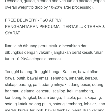
Descaled, gutted, cleaned and vacuumed packed (expect
overall weight to drop by 10-20% after processing).
FREE DELIVERY - T&C APPLY
PENGHANTARAN PERCUMA - TERTAKLUK TERMA &
SYARAT
Ikan telah dibuang perut, sisik, dibersihkan dan
dibungkus dengan vakum (jangkakan berat keseluruhan
turun 10-20% selepas diproses).
Tenggiri batang, Tenggiri bunga, Salmon, bawal hitam,
bawal putih, bawal emas, senangin, jenahak, kerapu,
siakap, parang, pari, udang minyak, udang besar, udang
harimau, gelama, cencaru, scallop, keli, mambong,
kembung, tongkol, ketam bunga, Tilapia, patin, kupang,
sotong katak, sotong putih, sotong kembang, lobster, ikan
merah, kurau, terubok, bawal tambak, Gerut, Ikan kacang,