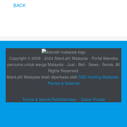
BACK
Copyright © 2009 - 2024 IklanLah! Malaysia - Portal iklaneka
percuma untuk warga Malaysia - Jual - Beli - Sewa - Servis. All
Rights Reserved.
IklanLah! Malaysia telah diperkasa oleh
SSD Hosting Malaysia :
Pantas & Selamat
Terma & Syarat Perkhidmatan
Dasar Privasi