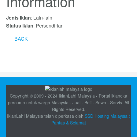
Information
Jenis Iklan
: Lain-lain
Status Iklan
: Persendirian
BACK
Copyright © 2009 - 2024 IklanLah! Malaysia - Portal iklaneka
percuma untuk warga Malaysia - Jual - Beli - Sewa - Servis. All
Rights Reserved.
IklanLah! Malaysia telah diperkasa oleh
SSD Hosting Malaysia :
Pantas & Selamat