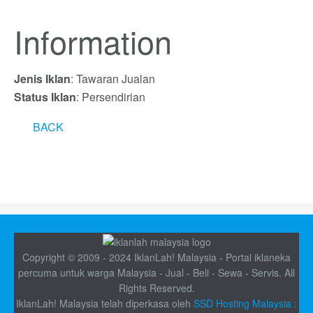
Information
Jenis Iklan
: Tawaran Jualan
Status Iklan
: Persendirian
BACK
Copyright © 2009 - 2024 IklanLah! Malaysia - Portal iklaneka
percuma untuk warga Malaysia - Jual - Beli - Sewa - Servis. All
Rights Reserved.
IklanLah! Malaysia telah diperkasa oleh
SSD Hosting Malaysia :