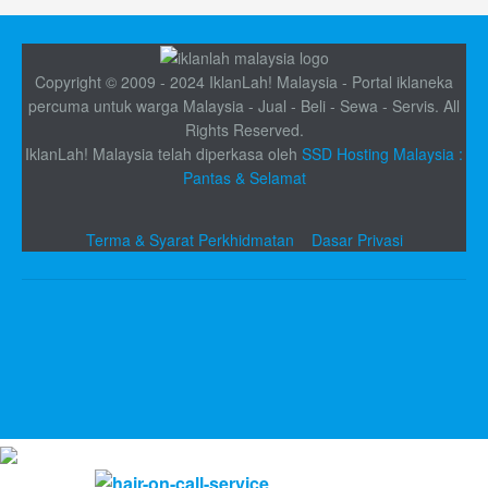
Copyright © 2009 - 2024 IklanLah! Malaysia - Portal iklaneka
percuma untuk warga Malaysia - Jual - Beli - Sewa - Servis. All
Rights Reserved.
IklanLah! Malaysia telah diperkasa oleh
SSD Hosting Malaysia :
Pantas & Selamat
Terma & Syarat Perkhidmatan
Dasar Privasi