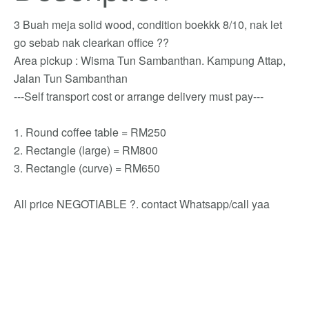
3 Buah meja solid wood, condition boekkk 8/10, nak let
go sebab nak clearkan office ??
Area pickup : Wisma Tun Sambanthan. Kampung Attap,
Jalan Tun Sambanthan
---Self transport cost or arrange delivery must pay---
1. Round coffee table = RM250
2. Rectangle (large) = RM800
3. Rectangle (curve) = RM650
All price NEGOTIABLE ?. contact Whatsapp/call yaa