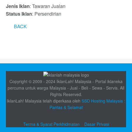
Jenis Iklan
: Tawaran Jualan
Status Iklan
: Persendirian
BACK
Copyright © 2009 - 2024 IklanLah! Malaysia - Portal iklaneka
percuma untuk warga Malaysia - Jual - Beli - Sewa - Servis. All
Rights Reserved.
IklanLah! Malaysia telah diperkasa oleh
SSD Hosting Malaysia :
Pantas & Selamat
Terma & Syarat Perkhidmatan
Dasar Privasi