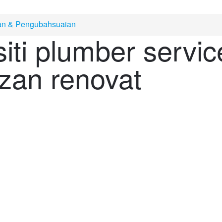
n & Pengubahsuaian
iti plumber servic
rzan renovat